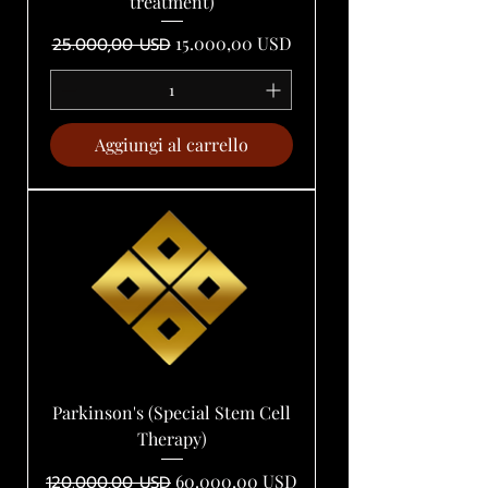
treatment)
Prezzo regolare
Prezzo scontato
15.000,00 USD
25.000,00 USD
Aggiungi al carrello
Parkinson's (Special Stem Cell
Therapy)
Prezzo regolare
Prezzo scontato
60.000,00 USD
120.000,00 USD