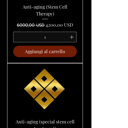
Anti-aging (Stem Cell
Therapy)
Prezzo regolare
Prezzo scontato
4200,00 USD
6000,00 USD
Aggiungi al carrello
Anti-aging (special stem cell