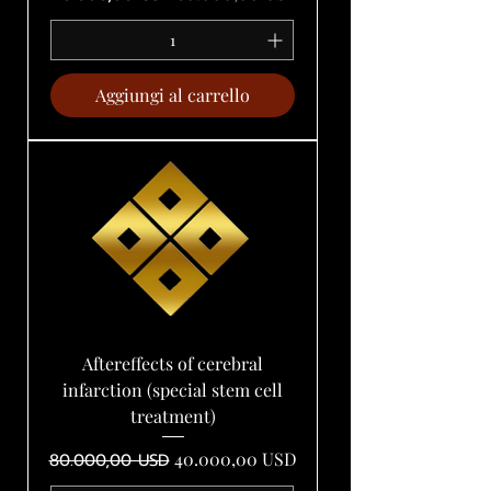
Aggiungi al carrello
Aftereffects of cerebral
infarction (special stem cell
treatment)
Prezzo regolare
Prezzo scontato
40.000,00 USD
80.000,00 USD